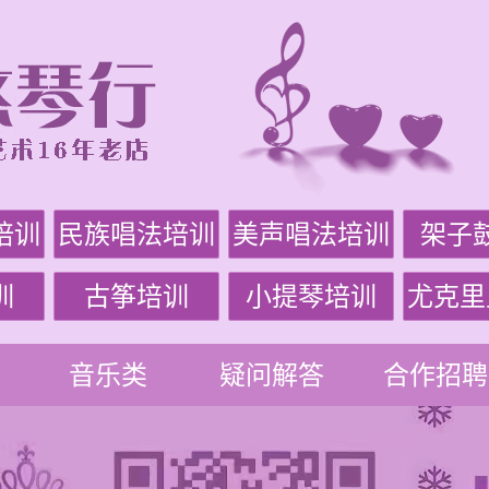
培训
民族唱法培训
美声唱法培训
架子
训
古筝培训
小提琴培训
尤克里
音乐类
疑问解答
合作招聘