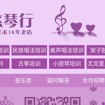
培训
民族唱法培训
美声唱法培训
架子
训
古筝培训
小提琴培训
尤克里
音乐类
疑问解答
合作招聘