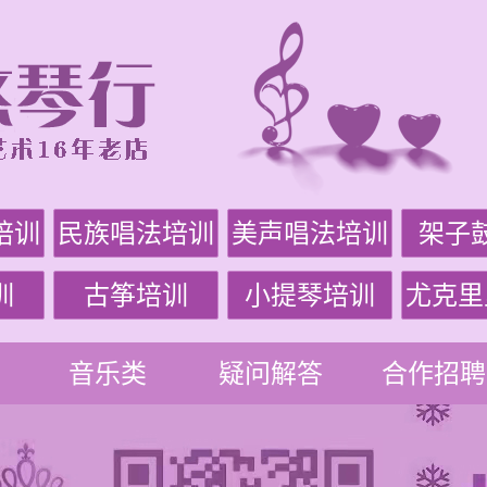
培训
民族唱法培训
美声唱法培训
架子
训
古筝培训
小提琴培训
尤克里
音乐类
疑问解答
合作招聘