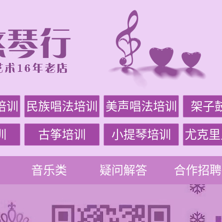
培训
民族唱法培训
美声唱法培训
架子
训
古筝培训
小提琴培训
尤克里
音乐类
疑问解答
合作招聘