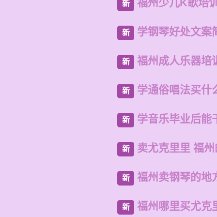
福州少儿K歌培
新
学钢琴好处文案
新
福州成人乐器培
新
学通俗唱法买什
新
学音乐毕业后能
新
卖尤克里里 福
新
福州卖钢琴的地
新
福州哪里买尤克
新