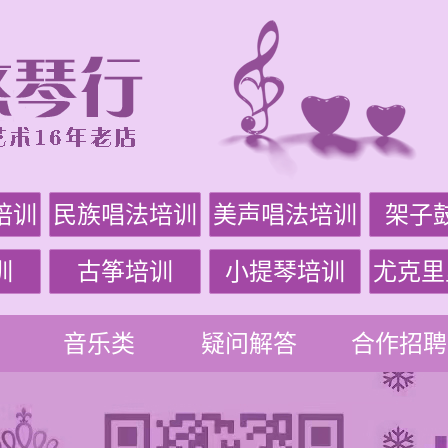
培训
民族唱法培训
美声唱法培训
架子
训
古筝培训
小提琴培训
尤克里
音乐类
疑问解答
合作招聘