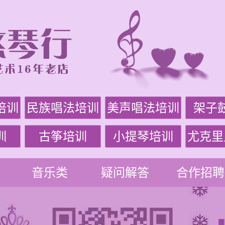
培训
民族唱法培训
美声唱法培训
架子
训
古筝培训
小提琴培训
尤克里
音乐类
疑问解答
合作招聘