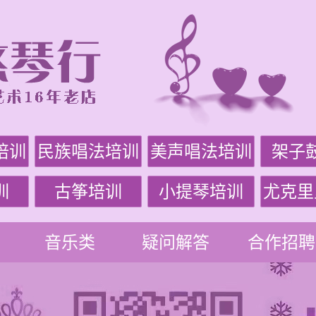
培训
民族唱法培训
美声唱法培训
架子
训
古筝培训
小提琴培训
尤克里
音乐类
疑问解答
合作招聘