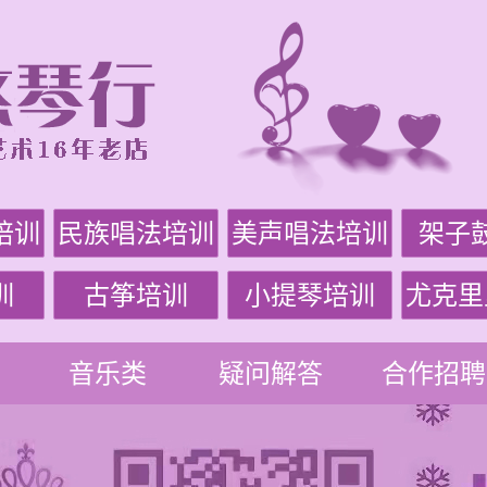
培训
民族唱法培训
美声唱法培训
架子
训
古筝培训
小提琴培训
尤克里
音乐类
疑问解答
合作招聘