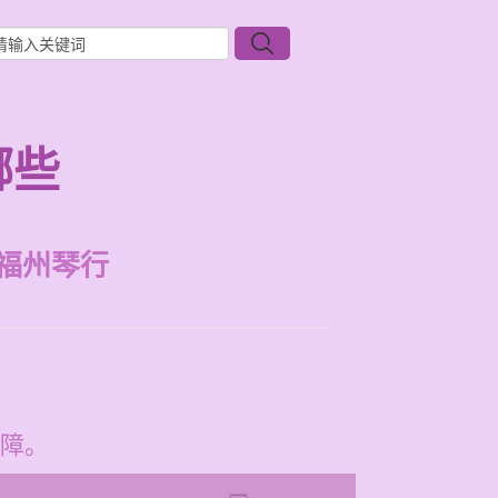
哪些
福州琴行
障。