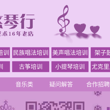
培训
民族唱法培训
美声唱法培训
架子
训
古筝培训
小提琴培训
尤克里
音乐类
疑问解答
合作招聘