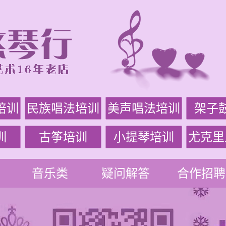
培训
民族唱法培训
美声唱法培训
架子
训
古筝培训
小提琴培训
尤克里
音乐类
疑问解答
合作招聘