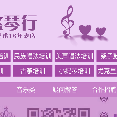
培训
民族唱法培训
美声唱法培训
架子
训
古筝培训
小提琴培训
尤克里
音乐类
疑问解答
合作招聘