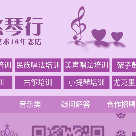
培训
民族唱法培训
美声唱法培训
架子
训
古筝培训
小提琴培训
尤克里
音乐类
疑问解答
合作招聘