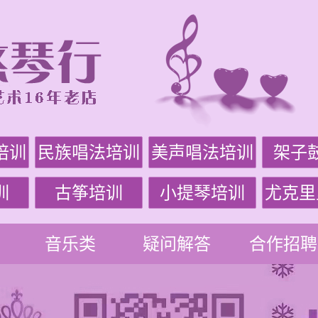
培训
民族唱法培训
美声唱法培训
架子
训
古筝培训
小提琴培训
尤克里
音乐类
疑问解答
合作招聘