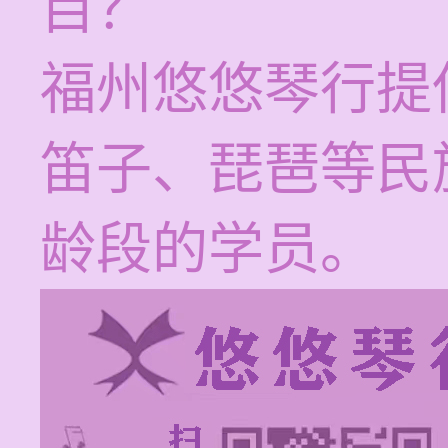
目？
福州悠悠琴行提
笛子、琵琶等民
龄段的学员。