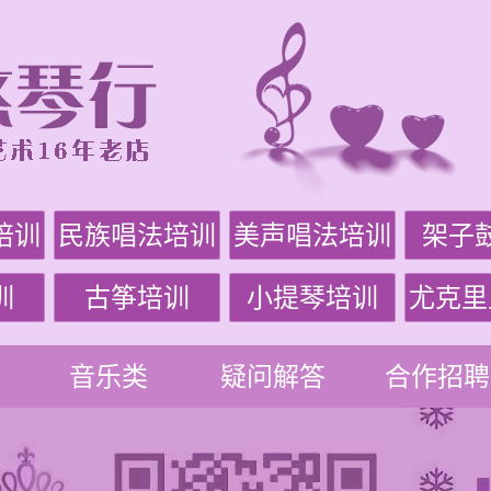
培训
民族唱法培训
美声唱法培训
架子
训
古筝培训
小提琴培训
尤克里
音乐类
疑问解答
合作招聘