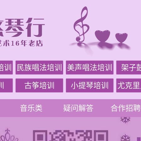
培训
民族唱法培训
美声唱法培训
架子
训
古筝培训
小提琴培训
尤克里
音乐类
疑问解答
合作招聘