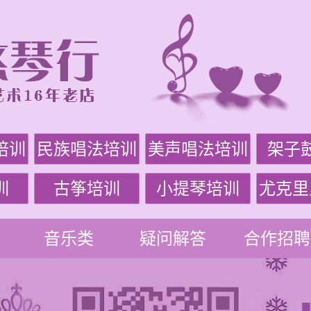
培训
民族唱法培训
美声唱法培训
架子
训
古筝培训
小提琴培训
尤克里
音乐类
疑问解答
合作招聘